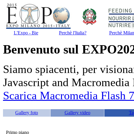
L'Expo - Bie
Perchè l'Italia?
Perchè Mila
Benvenuto sul EXPO20
Siamo spiacenti, per visiona
Javascript and Macromedia F
Scarica Macromedia Flash 7
Gallery foto
Gallery video
Ta
Primo piano